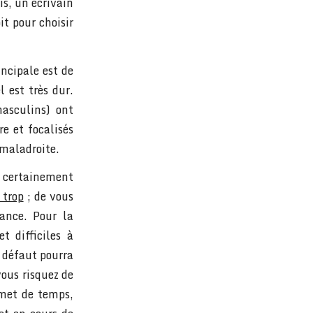
is, un écrivain
it pour choisir
incipale est de
l est très dur.
asculins) ont
re et focalisés
z maladroite.
s certainement
 trop
; de vous
ance. Pour la
et difficiles à
e défaut pourra
vous risquez de
met de temps,