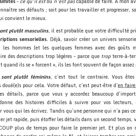
 limites
–
ce qu’il est
ou
n’est pas
capable de faire. A mon av
naître ses défauts ; soit pour les travailler et progresser, so
ui convient le mieux.
sont plutôt masculins
, il est probable que votre difficulté pr
riptions sensorielles
. Déjà, savoir créer un univers sensorie
, les hommes (et les quelques femmes avec des goûts m
ire des descriptions trop légères – parce que
trop
terre-à-ter
 Et quand ils se « forcent », ils les font souvent de façon asse
 sont plutôt féminins
, c’est tout le contraire. Vous ête
doué(e)s pour cela. Votre défaut, c’est peut-être d’
en faire
les détails, parce que vous y accordez beaucoup d’import
donne des histoires difficiles à suivre pour vos lecteurs, 
 vous qui les écrivez. Tandis qu’une personne qui n’a pas c
er jet rapide, puis étoffer les détails dans un second temps, 
OUP plus de temps pour faire le premier jet. Et plus on 