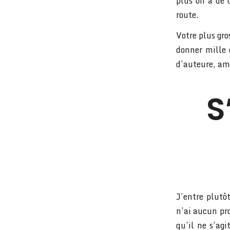
plus on a de 
route.
Votre plus gro
donner mille 
d’auteure, ama
S
J’entre plutôt
n’ai aucun pr
qu’il ne s’agi