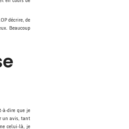
et en cours de
ROP décrire, de
seux. Beaucoup
se
t-à-dire que je
 un avis, tant
me celui-là, je