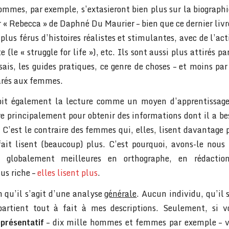
mmes, par exemple, s’extasieront bien plus sur la biograph
 « Rebecca » de Daphné Du Maurier – bien que ce dernier livre
t plus férus d’histoires réalistes et stimulantes, avec de l’act
e (le « struggle for life »), etc. Ils sont aussi plus attirés pa
ssais, les guides pratiques, ce genre de choses – et moins pa
arés aux femmes.
t également la lecture comme un moyen d’apprentissage
lire principalement pour obtenir des informations dont il a b
. C’est le contraire des femmes qui, elles, lisent davantage p
fait lisent (beaucoup) plus. C’est pourquoi, avons-le nous 
 globalement meilleures en orthographe, en rédactio
us riche –
elles lisent plus
.
n qu’il s’agit d’une analyse
générale
. Aucun individu, qu’il
artient tout à fait à mes descriptions. Seulement, si 
eprésentatif
– dix mille hommes et femmes par exemple – v