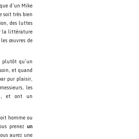
ique d’un Mike
 soit très bien
ion, des luttes
r la littérature
r les œuvres de
 plutôt qu’un
esoin, et quand
ar pur plaisir,
messieurs, les
n, et ont un
 soit homme ou
vous prenez
un
ous aurez une