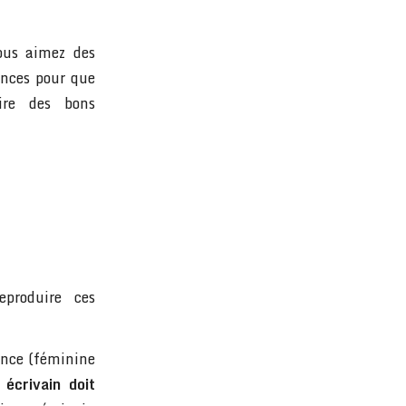
vous aimez des
hances pour que
ire des bons
produire ces
ance (féminine
 écrivain doit