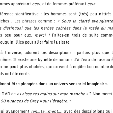
ommes appréciant
ceci
, et de femmes préférant
cela
.
férence significative : les hommes sont (très) peu attirés 
 riches . Les phrases comme :
« Sous la clarté aveuglant
ne distinguai que les herbes cabrées dans la rosée du m
s peu pour eux,
merci !
Faites-en trois de suite comme 
ouquin illico pour aller faire la sieste.
 l’inverse, adorent les descriptions ; parfois plus que 
-même. Il existe une kyrielle de romans d’à l’eau-de-rose ou 
on-ne-peut-plus clichées, qui arrivent à enjôler bon nombre de
ls ont été écrits.
ment être plongées dans un univers sensoriel imaginaire.
le DVD de
« Laisse tes mains sur mon manche »
? Non merci 
 50 nuances de Grey » sur l’étagère.
»
s qui avancement
len…te…ment…
, avec des descriptions qui