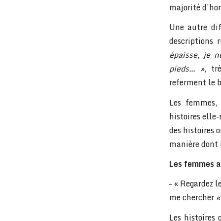
majorité d’h
Une autre dif
descriptions
épaisse, je 
pieds… »
,
trè
referment le b
Les femmes, à
histoires elle
des histoires 
manière dont i
Les femmes ai
– « Regardez 
me chercher
«
Les histoire