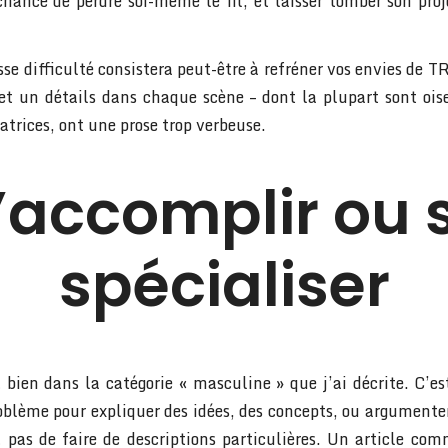
chance de perdre soi-même le fil, et laisser tomber son proj
sse difficulté consistera peut-être à refréner vos envies de T
et un détails dans chaque scène – dont la plupart sont oi
trices, ont une prose trop verbeuse.
’accomplir ou 
spécialiser
 bien dans la catégorie « masculine » que j’ai décrite. C’es
oblème pour expliquer des idées, des concepts, ou argumenter
t pas de faire de descriptions particulières. Un article com