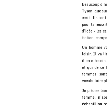
Beaucoup d’ho
Tyson, que sur
écrit. Ils son
pour la réussit
d’idée – les e
fiction, comp
Un homme voi
loisir. Il va 
il en a besoin
et qui de ce 
femmes sont
vocabulaire pl
Je précise bie
femme, n’app
échantillon r