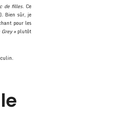
c de filles
. Ce
. Bien sûr, je
chant pour les
 Grey »
plutôt
sculin.
le