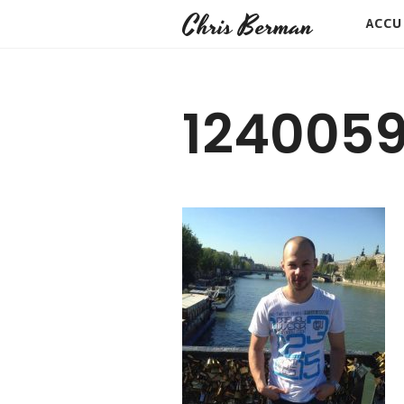
Chris Berman
ACCU
124005