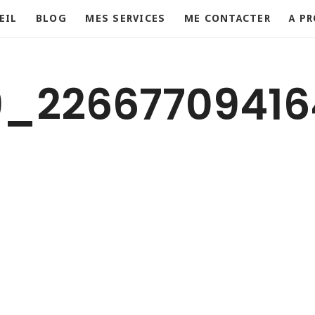
EIL
BLOG
MES SERVICES
ME CONTACTER
A P
9_22667709416