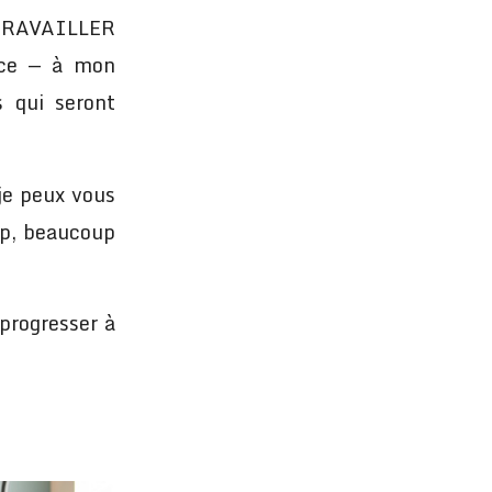
e TRAVAILLER
nce — à mon
s qui seront
 je peux vous
up, beaucoup
progresser à