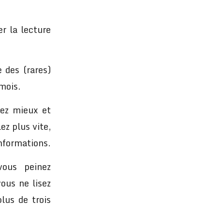
er la lecture
e des (rares)
mois.
sez mieux et
ez plus vite,
informations.
vous peinez
vous ne lisez
lus de trois