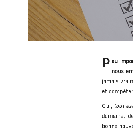
P
eu impo
nous e
jamais vraim
et compéten
Oui,
tout est
domaine, de
bonne nouvel