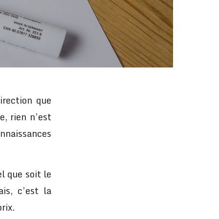
direction que
e, rien n’est
connaissances
l que soit le
is, c’est la
rix.