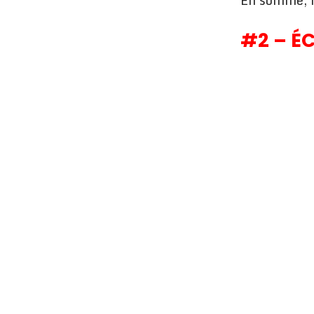
En somme, il
#2 – ÉC